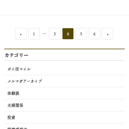
続きを読む
投
ペ
…
ペ
ペ
ペ
ペ
«
1
3
4
5
6
»
稿
ー
ー
ー
ー
ー
カテゴリー
の
ジ
ジ
ジ
ジ
ジ
ペ
ポイ活マイル
ー
メルマガアーカイブ
ジ
体験談
送
夫婦関係
り
投資