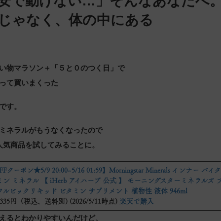
安で動けない…」そんなあなたへ
じゃなく、体の中にある
い物マラソン＋「５と０のつく日」で
って買いまくった
です。
ミネラルがもうなくなったので
bの人気商品を試してみることに。
Fクーポン★5/9 20:00~5/16 01:59】Morningstar Minerals インナー バ
ミン ミネラル 【 iHerb アイハーブ 公式 】 モーニングスターミネラルズ 
フルビックリキッド ビタミン サプリメント 植物性 液体 946ml
335円（税込、送料別) (2026/5/11時点)
楽天で購入
えるとわかりやすいんだけど、