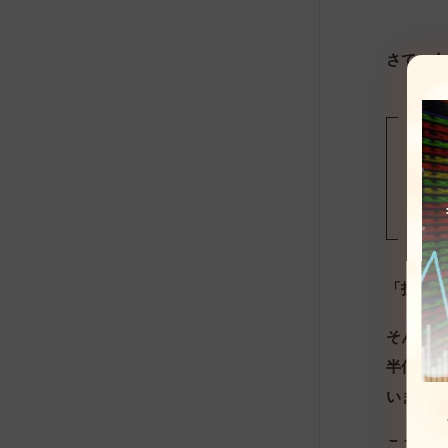
さて、今
「投資っ
そんな不
半信半疑
います。
ここで、