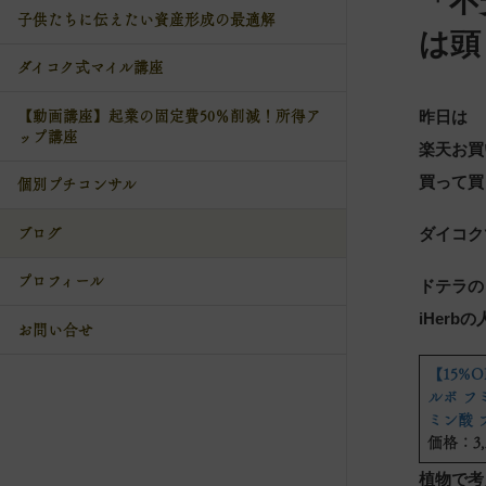
「不
子供たちに伝えたい資産形成の最適解
は頭
ダイコク式マイル講座
昨日は
【動画講座】起業の固定費50％削減！所得ア
ップ講座
楽天お買
買って買
個別プチコンサル
ダイコク
ブログ
プロフィール
ドテラの
iHer
お問い合せ
【15%OF
ルボ フ
ミン酸 
価格：3,
植物で考