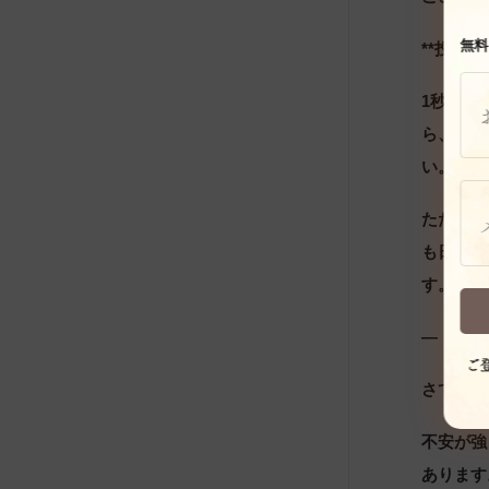
無料
**投資
1秒先の
ら、その
い。みん
ただ、事
も日経平
す。
—
ご
さて、こ
不安が強
あります