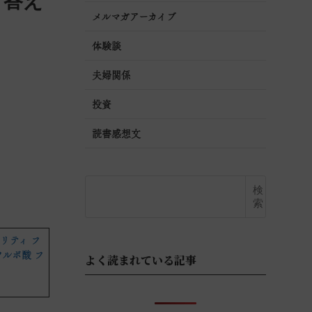
。答え
メルマガアーカイブ
体験談
夫婦関係
投資
読書感想文
検
索
イタリティ フ
フルボ酸 フ
よく読まれている記事