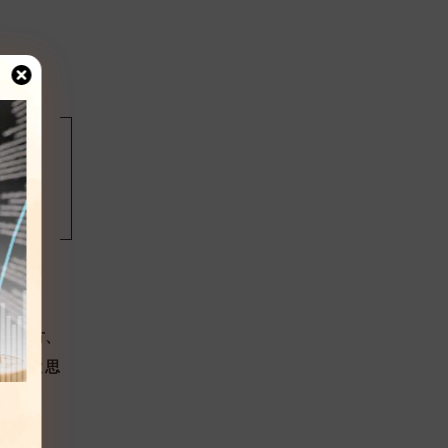
へ。
れてる方、
反応だと思