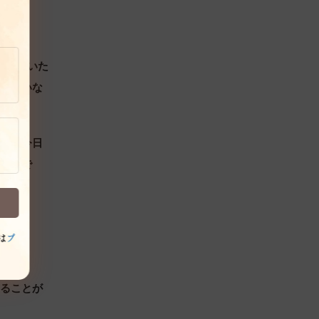
る人がいた
な人はいな
ます。今日
る現実で
は
プ
することが