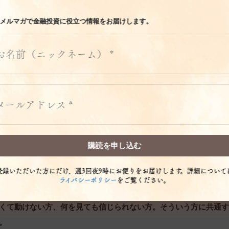
メルマガで金融投資に役立つ情報をお届けします。
もビジネスも、100％確かなことは何一つありません。**
ことは、誰にもわからない。もし「絶対に儲かる方法」を知ってい
人はとっくに何十億も稼いでいるはずです。でも現実には、そん
な、わからないまま、事実を積み重ねながら進んでいるんです。
実として言えること。世界の株価は長期で見ると上昇を続けてい
均は高値を更新しました。これは誰かの予測ではなく、起きてい
登録いただいた方にだけ、週3回夜9時にお便りをお届けします。詳細について
ライバシーポリシー
をご覧ください。
こからが本題です。
くて動けない方、何を見ても信じられない方。そういう方に共通
。