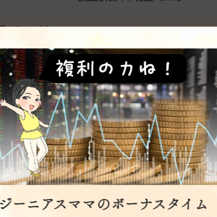
日のテーマです。
「不安で動けない…」そんなあなた
答えは頭じゃなく、体の中にある
て本当に大丈夫なの？」「この情報、信じていいのかな…」
安、ありますよね。実は私もメルマガを書きながら、「読んでく
かもな」と思っています。それで全然いいんです。むしろ正直な
ジーニアスママのボーナスタイム
はっきりお伝えしますね。