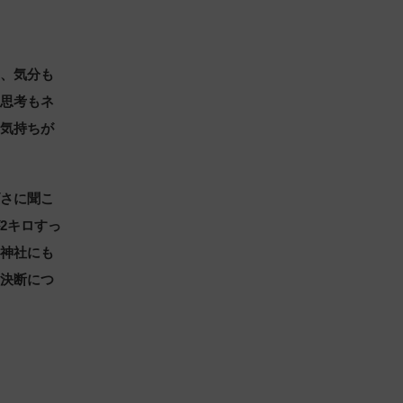
と、気分も
、思考もネ
う気持ちが
げさに聞こ
2キロすっ
、神社にも
や決断につ