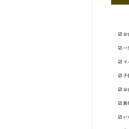
☑ 
☑ 
☑ 
☑ 
☑ 
☑ 
☑ 