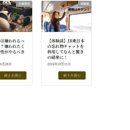
夫婦関係
体験談
女は嫌われるっ
【体験談】JR東日本
当？嫌われたく
の忘れ物チャットを
女性がやるべき
利用してなんと驚き
の結果に！
10月28日
2024年10月15日
続きを読む
続きを読む