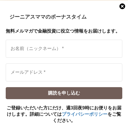
LINE友達登録
ジーニアスママのボーナスタイム
Facebook
無料メルマガで金融投資に役立つ情報をお届けします。
Twitter
Instagram
YouTube
プライバシーポリシーと免責事項
特定商取引法に基づく表記
お問い合せ
ご登録いただいた方にだけ、週3回夜9時にお便りをお届
けします。詳細については
プライバシーポリシー
をご覧
Copyright © Daikoku_investment All Rights Reserved.
ください。