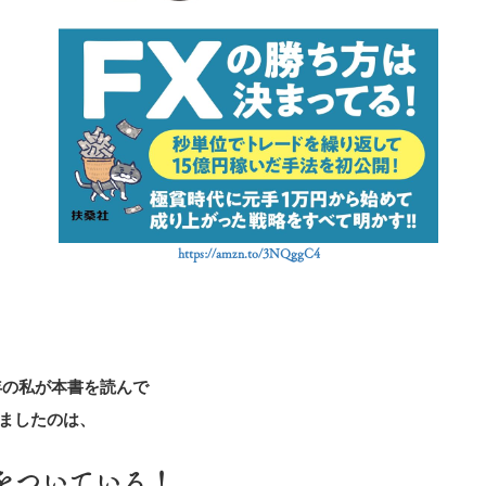
https://amzn.to/3NQggC4
年の私が本書を読んで
ましたのは、
をついている！