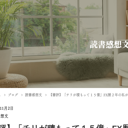
読書感想
ム
ブログ
読書感想文
【書評】「チリが積もって１５億」FX歴２年の私
年11月2日
感想文